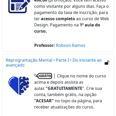
490,00
(promoção). Você tem acesso
como visitante por alguns dias. Faça o
pagamento da taxa de inscrição, para
ter
acesso completo
ao curso de Web
Design. Pagamento na
1ª aula do
curso.
Professor:
Robson Ramos
Reprogramação Mental • Parte I • Do iniciante ao
avançado
│ Clique no nome do curso
acima e depois assista as
aulas
"GRATUITAMENTE
". Crie sua
conta, também grátis, na opção
"ACESAR"
no topo da página, para
receber atualizações do curso.