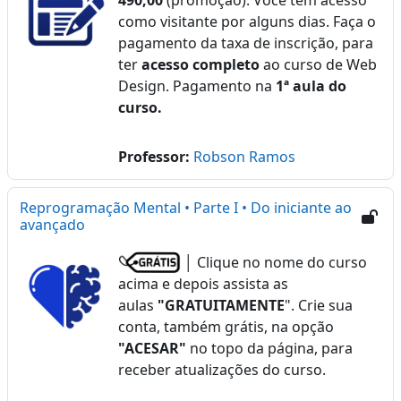
490,00
(promoção). Você tem acesso
como visitante por alguns dias. Faça o
pagamento da taxa de inscrição, para
ter
acesso completo
ao curso de Web
Design. Pagamento na
1ª aula do
curso.
Professor:
Robson Ramos
Reprogramação Mental • Parte I • Do iniciante ao
avançado
│ Clique no nome do curso
acima e depois assista as
aulas
"GRATUITAMENTE
". Crie sua
conta, também grátis, na opção
"ACESAR"
no topo da página, para
receber atualizações do curso.