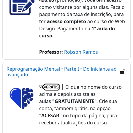
490,00
(promoção). Você tem acesso
como visitante por alguns dias. Faça o
pagamento da taxa de inscrição, para
ter
acesso completo
ao curso de Web
Design. Pagamento na
1ª aula do
curso.
Professor:
Robson Ramos
Reprogramação Mental • Parte I • Do iniciante ao
avançado
│ Clique no nome do curso
acima e depois assista as
aulas
"GRATUITAMENTE
". Crie sua
conta, também grátis, na opção
"ACESAR"
no topo da página, para
receber atualizações do curso.