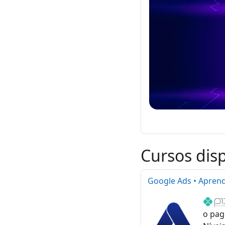
Cursos dis
Google Ads • Apren
o pag