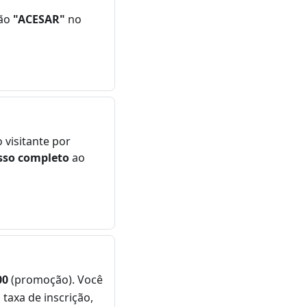
ão
"ACESAR"
no
visitante por
sso completo
ao
00
(promoção). Você
taxa de inscrição,