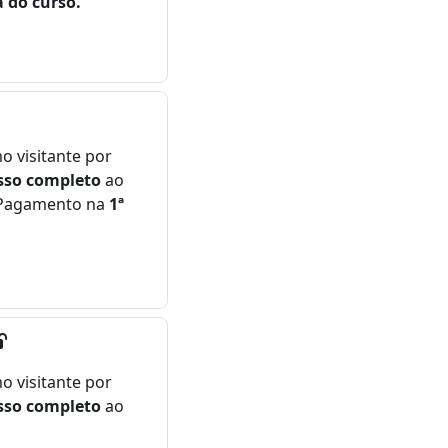
a do curso.
 visitante por
sso completo
ao
. Pagamento na
1ª
 visitante por
sso completo
ao