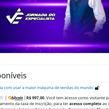
poníveis
da com usar a maior máquina de vendas do mundo
│
│
R$ 997,00
. Você tem acesso como visitante p
amento da taxa de inscrição, para ter
acesso completo
ao 