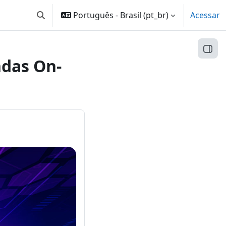
Português - Brasil ‎(pt_br)‎
Acessar
Alternar entrada de pesquisa
Abri
ndas On-