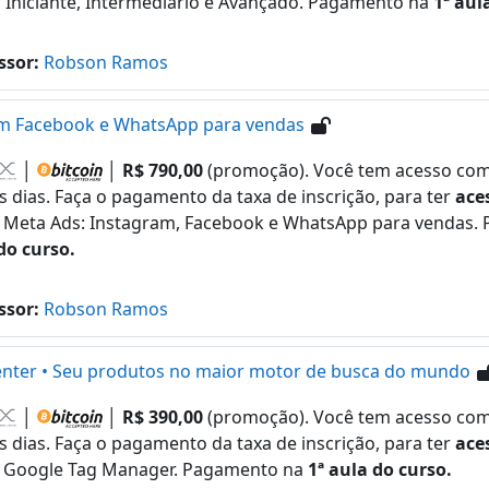
s Iniciante, Intermediário e Avançado. Pagamento na
1ª aul
ssor:
Robson Ramos
am Facebook e WhatsApp para vendas
│
│
R$ 790,00
(promoção). Você tem acesso como
s dias. Faça o pagamento da taxa de inscrição, para ter
ace
 Meta Ads: Instagram, Facebook e WhatsApp para vendas
do curso.
ssor:
Robson Ramos
nter • Seu produtos no maior motor de busca do mundo
│
│
R$ 390,00
(promoção). Você tem acesso como
s dias. Faça o pagamento da taxa de inscrição, para ter
ace
 Google Tag Manager. Pagamento na
1ª aula do curso.