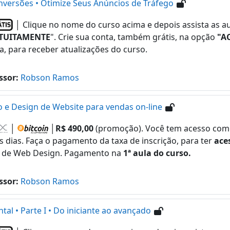
versões • Otimize Seus Anúncios de Tráfego
│ Clique no nome do curso acima e depois assista as a
TUITAMENTE
". Crie sua conta, também grátis, na opção
"A
a, para receber atualizações do curso.
ssor:
Robson Ramos
 e Design de Website para vendas on-line
│
│
R$ 490,00
(promoção). Você tem acesso como
s dias. Faça o pagamento da taxa de inscrição, para ter
ace
 de Web Design. Pagamento na
1ª aula do curso.
ssor:
Robson Ramos
l • Parte I • Do iniciante ao avançado