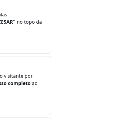
ulas
CESAR"
no topo da
 visitante por
sso completo
ao