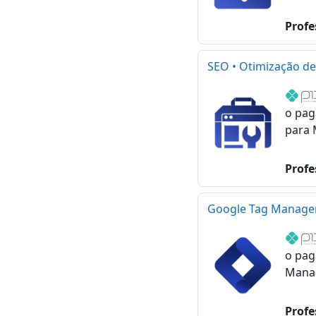
Profe
SEO • Otimização d
o pag
para 
Profe
Google Tag Manager
o pag
Mana
Profe