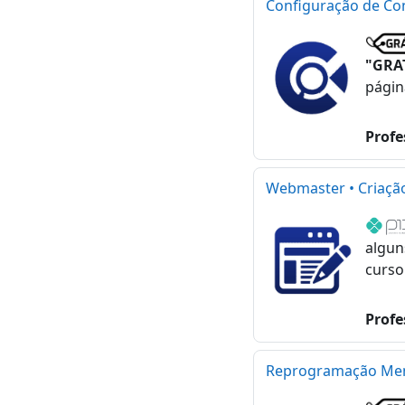
Configuração de Con
"GRA
págin
Profe
Webmaster • Criação
algun
curso
Profe
Reprogramação Menta