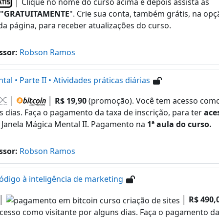
│ Clique no nome do curso acima e depois assista as
"GRATUITAMENTE
". Crie sua conta, também grátis, na opç
da página, para receber atualizações do curso.
ssor:
Robson Ramos
 • Parte II • Atividades práticas diárias
│
│
R$ 19,90
(promoção). Você tem acesso como 
s dias. Faça o pagamento da taxa de inscrição, para ter
ace
 Janela Mágica Mental II. Pagamento na
1ª aula do curso.
ssor:
Robson Ramos
ódigo à inteligência de marketing
│
│
R$ 490,
cesso como visitante por alguns dias. Faça o pagamento da 