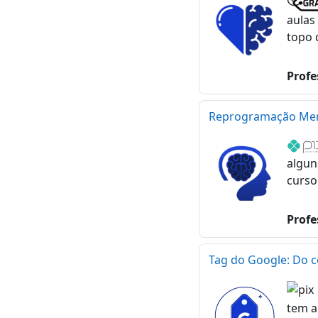
aulas
topo 
Profe
Reprogramação Mental
algun
curso
Profe
Tag do Google: Do c
tem a