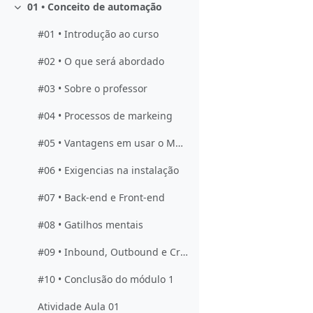
01 • Conceito de automação
Contrair
#01 • Introdução ao curso
#02 • O que será abordado
#03 • Sobre o professor
#04 • Processos de markeing
#05 • Vantagens em usar o Mautic
#06 • Exigencias na instalação
#07 • Back-end e Front-end
#08 • Gatilhos mentais
#09 • Inbound, Outbound e Cross-bound
#10 • Conclusão do módulo 1
Atividade Aula 01