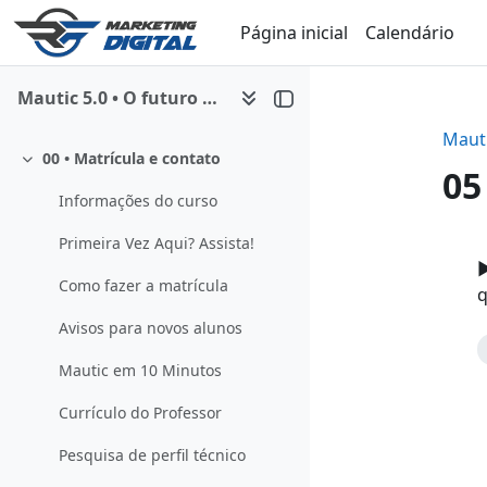
Ir para o conteúdo principal
Página inicial
Calendário
Mautic 5.0 • O futuro da automação de marketing
Mauti
00 • Matrícula e contato
Contrair
05
Informações do curso
Primeira Vez Aqui? Assista!
Co
▶
Como fazer a matrícula
q
Avisos para novos alunos
Mautic em 10 Minutos
Currículo do Professor
Pesquisa de perfil técnico