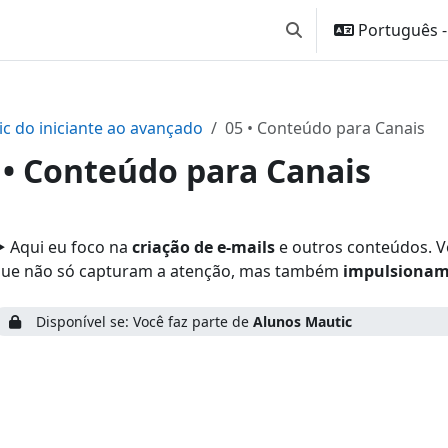
Português - B
Alternar entrada de 
c do iniciante ao avançado
05 • Conteúdo para Canais
 • Conteúdo para Canais
ntorno da seção
️ Aqui eu foco na
criação de e-mails
e outros conteúdos. V
ue não só capturam a atenção, mas também
impulsionam
Disponível se: Você faz parte de
Alunos Mautic